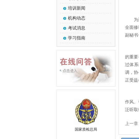
培训新闻
机构动态
为
全面修
考试消息
副秘书
学习指南
黄
的重要
过体系
调，协
正受益
协
作风、
泛听取
上一章
国家质检总局